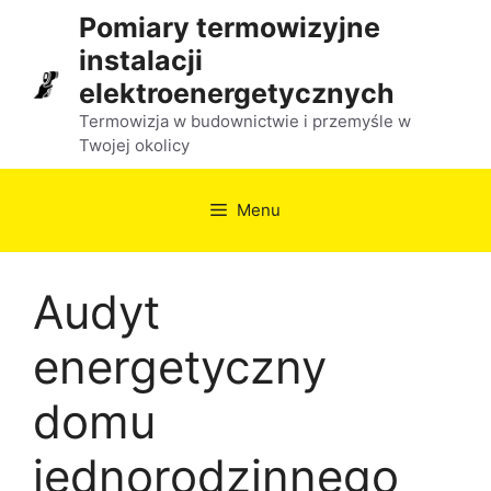
Przejdź
Pomiary termowizyjne
do
instalacji
treści
elektroenergetycznych
Termowizja w budownictwie i przemyśle w
Twojej okolicy
Menu
Audyt
energetyczny
domu
jednorodzinnego