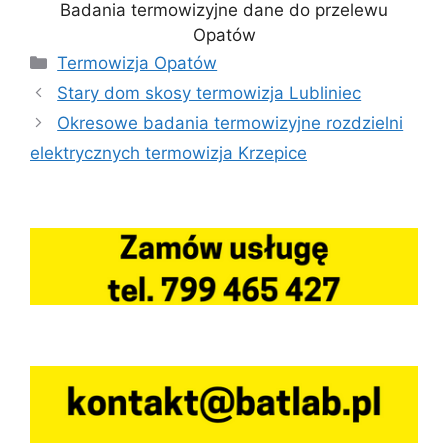
Badania termowizyjne dane do przelewu
Opatów
Kategorie
Termowizja Opatów
Stary dom skosy termowizja Lubliniec
Okresowe badania termowizyjne rozdzielni
elektrycznych termowizja Krzepice