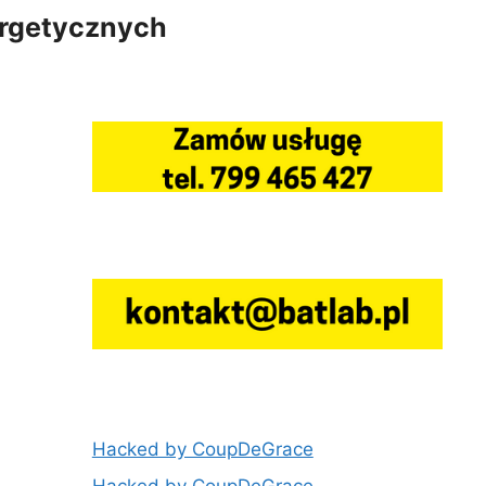
ergetycznych
Hacked by CoupDeGrace
Hacked by CoupDeGrace