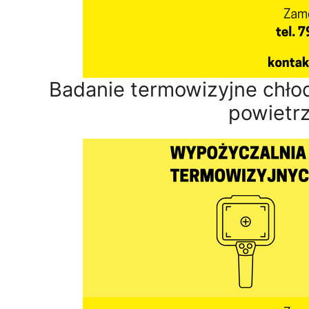
Badanie termowizyjne chłod
powietr