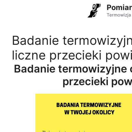
Przejdź
Pomiar
do
Termowizja 
treści
Badanie termowizyjn
liczne przecieki pow
Badanie termowizyjne 
przecieki pow