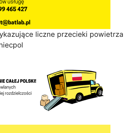
kazujące liczne przecieki powietrza
niecpol