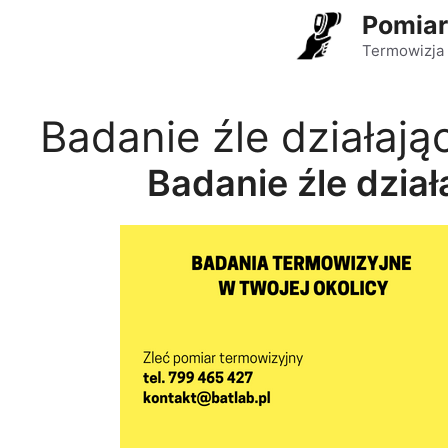
Przejdź
Pomiar
do
Termowizja 
treści
Badanie źle działają
Badanie źle dział