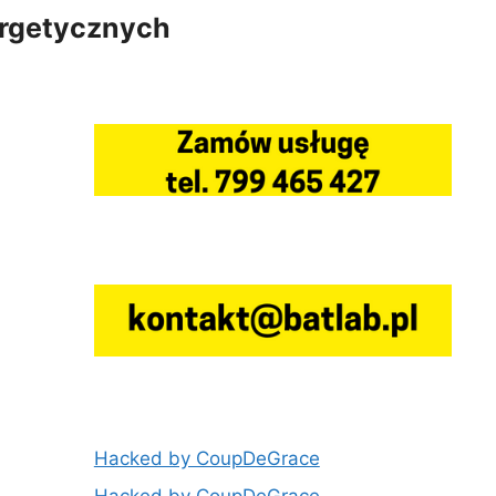
ergetycznych
Hacked by CoupDeGrace
Hacked by CoupDeGrace