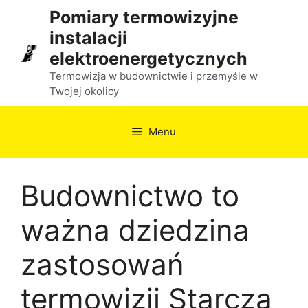
Przejdź
Pomiary termowizyjne
do
instalacji
treści
elektroenergetycznych
Termowizja w budownictwie i przemyśle w
Twojej okolicy
Menu
Budownictwo to
ważna dziedzina
zastosowań
termowizji Starcza