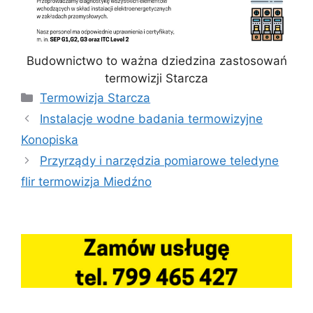
Budownictwo to ważna dziedzina zastosowań
termowizji Starcza
Kategorie
Termowizja Starcza
Instalacje wodne badania termowizyjne
Konopiska
Przyrządy i narzędzia pomiarowe teledyne
flir termowizja Miedźno