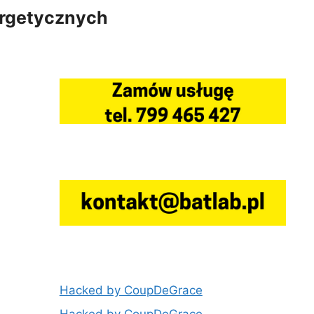
ergetycznych
Hacked by CoupDeGrace
Hacked by CoupDeGrace