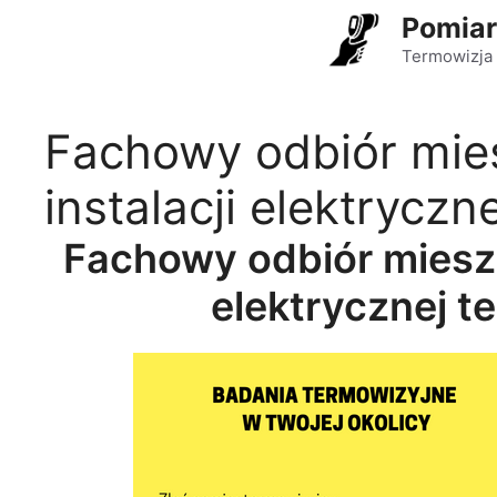
Przejdź
Pomiar
do
Termowizja 
treści
Fachowy odbiór mie
instalacji elektrycz
Fachowy odbiór mieszk
elektrycznej t