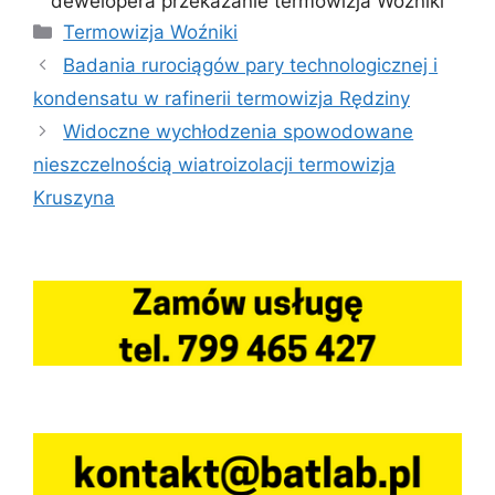
dewelopera przekazanie termowizja Woźniki
Kategorie
Termowizja Woźniki
Badania rurociągów pary technologicznej i
kondensatu w rafinerii termowizja Rędziny
Widoczne wychłodzenia spowodowane
nieszczelnością wiatroizolacji termowizja
Kruszyna