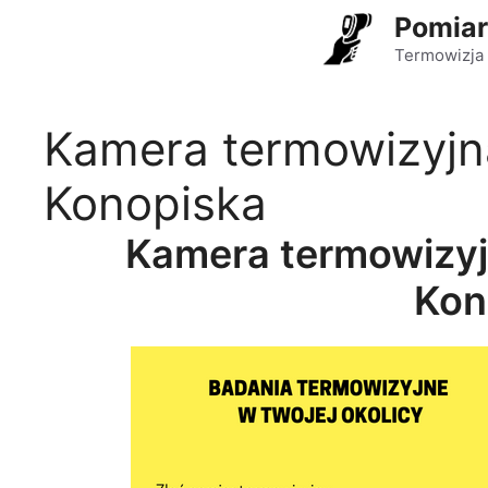
Przejdź
Pomiar
do
Termowizja 
treści
Kamera termowizyjna
Konopiska
Kamera termowizyj
Kon