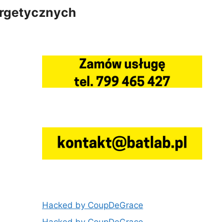
ergetycznych
Hacked by CoupDeGrace
Hacked by CoupDeGrace