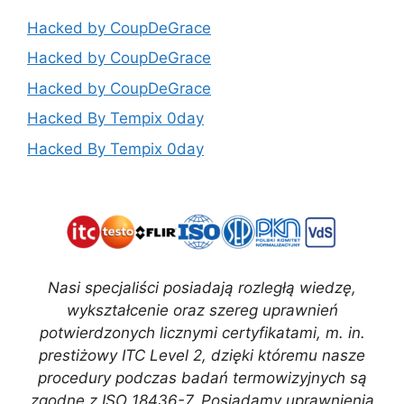
Hacked by CoupDeGrace
Hacked by CoupDeGrace
Hacked by CoupDeGrace
Hacked By Tempix 0day
Hacked By Tempix 0day
Nasi specjaliści posiadają rozległą wiedzę,
wykształcenie oraz szereg uprawnień
potwierdzonych licznymi certyfikatami, m. in.
prestiżowy ITC Level 2, dzięki któremu nasze
procedury podczas badań termowizyjnych są
zgodne z ISO 18436-7. Posiadamy uprawnienia