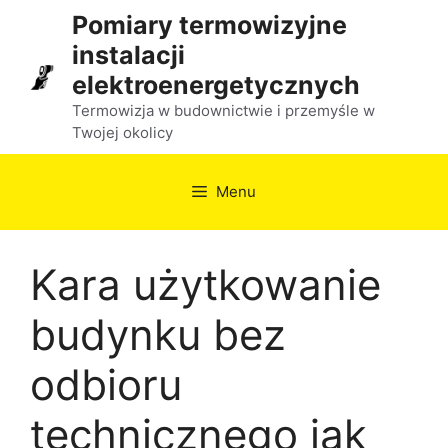
Przejdź
Pomiary termowizyjne
do
instalacji
treści
elektroenergetycznych
Termowizja w budownictwie i przemyśle w
Twojej okolicy
Menu
Kara użytkowanie
budynku bez
odbioru
technicznego jak