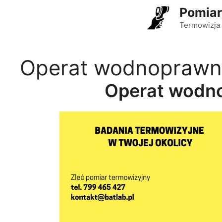
Przejdź
Pomiar
do
Termowizja 
treści
Operat wodnoprawn
Operat wodn