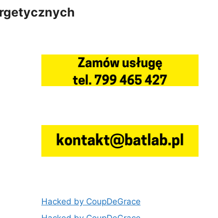
ergetycznych
Hacked by CoupDeGrace
Hacked by CoupDeGrace