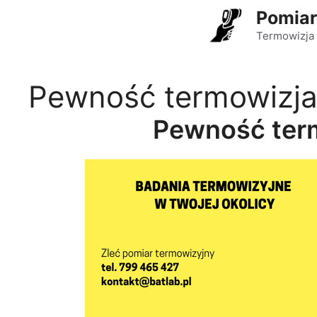
Przejdź
Pomiar
do
Termowizja 
treści
Pewność termowizja
Pewność ter