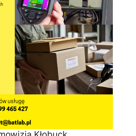
mowizja Kłobuck