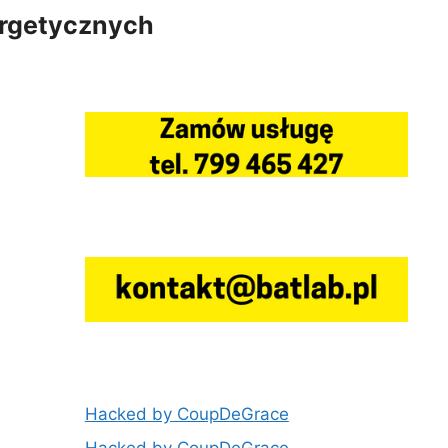
ergetycznych
Hacked by CoupDeGrace
Hacked by CoupDeGrace