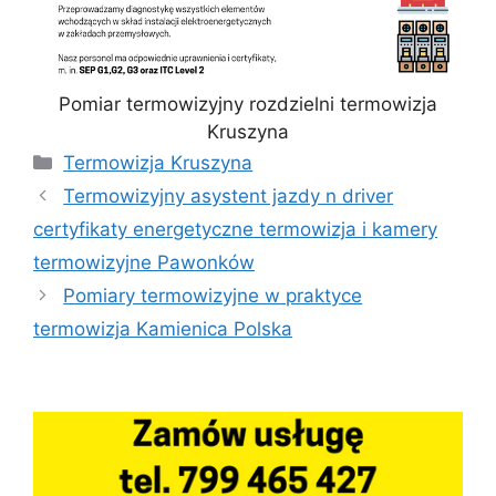
Pomiar termowizyjny rozdzielni termowizja
Kruszyna
Kategorie
Termowizja Kruszyna
Termowizyjny asystent jazdy n driver
certyfikaty energetyczne termowizja i kamery
termowizyjne Pawonków
Pomiary termowizyjne w praktyce
termowizja Kamienica Polska