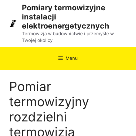
Przejdź
Pomiary termowizyjne
do
instalacji
treści
elektroenergetycznych
Termowizja w budownictwie i przemyśle w
Twojej okolicy
Menu
Pomiar
termowizyjny
rozdzielni
termowizja