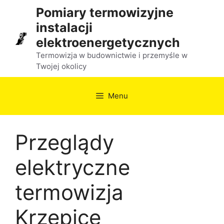
Przejdź
Pomiary termowizyjne
do
instalacji
treści
elektroenergetycznych
Termowizja w budownictwie i przemyśle w
Twojej okolicy
Menu
Przeglądy
elektryczne
termowizja
Krzepice