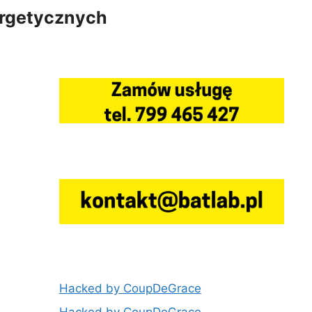
ergetycznych
Hacked by CoupDeGrace
Hacked by CoupDeGrace