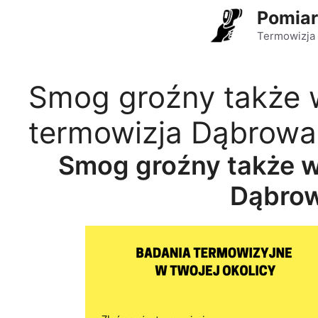
Przejdź
Pomiar
do
Termowizja 
treści
Smog groźny także
termowizja Dąbrowa
Smog groźny także 
Dąbrow