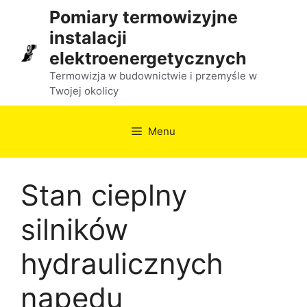
Przejdź
Pomiary termowizyjne
do
instalacji
treści
elektroenergetycznych
Termowizja w budownictwie i przemyśle w
Twojej okolicy
Menu
Stan cieplny
silników
hydraulicznych
napędu