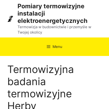
Przejdź
Pomiary termowizyjne
do
instalacji
treści
elektroenergetycznych
Termowizja w budownictwie i przemyśle w
Twojej okolicy
Menu
Termowizyjna
badania
termowizyjne
Herby