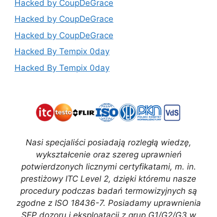
Hacked by CoupDeGrace
Hacked by CoupDeGrace
Hacked by CoupDeGrace
Hacked By Tempix 0day
Hacked By Tempix 0day
Nasi specjaliści posiadają rozległą wiedzę,
wykształcenie oraz szereg uprawnień
potwierdzonych licznymi certyfikatami, m. in.
prestiżowy ITC Level 2, dzięki któremu nasze
procedury podczas badań termowizyjnych są
zgodne z ISO 18436-7. Posiadamy uprawnienia
SEP dozoru i eksploatacji z grup G1/G2/G3 w