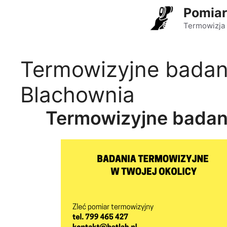
Przejdź
Pomiar
do
Termowizja 
treści
Termowizyjne badan
Blachownia
Termowizyjne badan