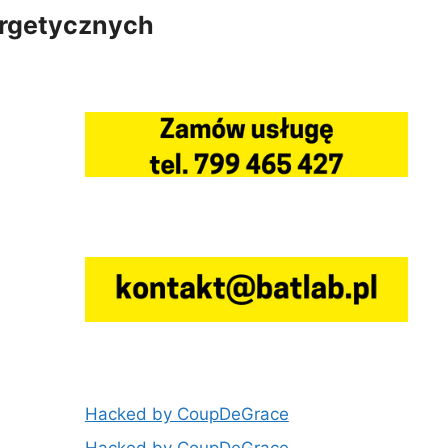
ergetycznych
Hacked by CoupDeGrace
Hacked by CoupDeGrace