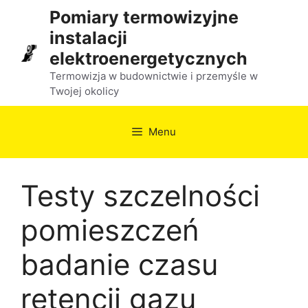
Przejdź
Pomiary termowizyjne
do
instalacji
treści
elektroenergetycznych
Termowizja w budownictwie i przemyśle w
Twojej okolicy
Menu
Testy szczelności
pomieszczeń
badanie czasu
retencji gazu