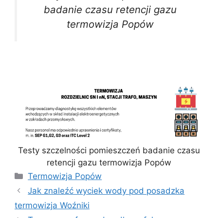
badanie czasu retencji gazu
termowizja Popów
Testy szczelności pomieszczeń badanie czasu
retencji gazu termowizja Popów
Kategorie
Termowizja Popów
Jak znaleźć wyciek wody pod posadzka
termowizja Woźniki